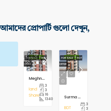
আমাদের প্রোপার্টি গুলো দেখুন,
FEATURED
FEATURED
FOR SALE
HOT
FOR SALE
HOT
OFFER
OFFER
Meghna Residence – Near Desco Office, Mazar
3
land
3
16
Share
Surma Residence
1340
3
BDT
3