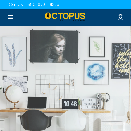
Call Us:
+880 1670-161325