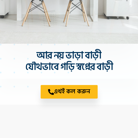
আর নয় ভাড়া বাড়ী
যৌথভাবে গড়ি স্বপ্নের বাড়ী
এখই কল করুন