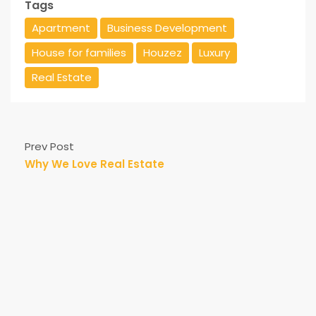
Tags
Apartment
Business Development
House for families
Houzez
Luxury
Real Estate
Prev Post
Why We Love Real Estate