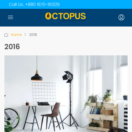
Call Us:
+880 1670-161325
Home
2016
2016