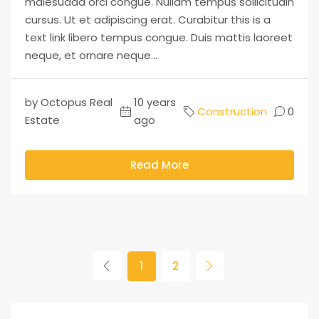
malesuada orci congue. Nullam tempus sollicitudin
cursus. Ut et adipiscing erat. Curabitur this is a
text link libero tempus congue. Duis mattis laoreet
neque, et ornare neque...
by Octopus Real
10 years
Construction
0
Estate
ago
Read More
1
2