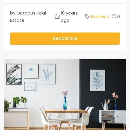
by Octopus Real
10 years
Business
0
Estate
ago
Read More