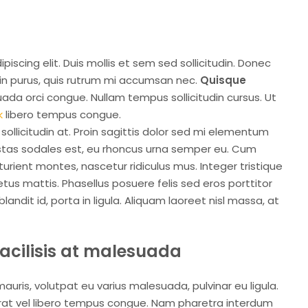
iscing elit. Duis mollis et sem sed sollicitudin. Donec
din purus, quis rutrum mi accumsan nec.
Quisque
uada orci congue. Nullam tempus sollicitudin cursus. Ut
k
libero tempus congue.
ollicitudin at. Proin sagittis dolor sed mi elementum
stas sodales est, eu rhoncus urna semper eu. Cum
urient montes, nascetur ridiculus mus. Integer tristique
tus mattis. Phasellus posuere felis sed eros porttitor
ndit id, porta in ligula. Aliquam laoreet nisl massa, at
 facilisis at malesuada
 mauris, volutpat eu varius malesuada, pulvinar eu ligula.
 erat vel libero tempus congue. Nam pharetra interdum