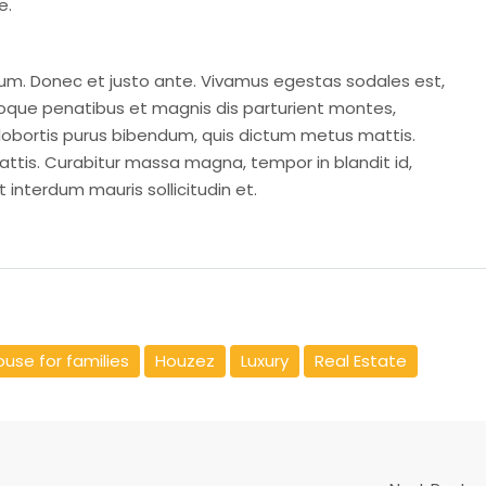
e.
ium. Donec et justo ante. Vivamus egestas sodales est,
oque penatibus et magnis dis parturient montes,
it lobortis purus bibendum, quis dictum metus mattis.
mattis. Curabitur massa magna, tempor in blandit id,
t interdum mauris sollicitudin et.
use for families
Houzez
Luxury
Real Estate