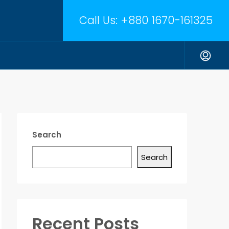
Call Us:
+880 1670-161325
Search
Search
Recent Posts