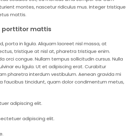
urient montes, nascetur ridiculus mus. Integer tristique
etus mattis.
 porttitor mattis
 porta in ligula. Aliquam laoreet nisl massa, at
ectus, tristique at nisl at, pharetra tristique enim.
uada orci congue. Nullam tempus sollicitudin cursus. Nulla
vinar eu ligula. Ut et adipiscing erat. Curabitur
 Nam pharetra interdum vestibulum. Aenean gravida mi
si a faucibus tincidunt, quam dolor condimentum metus,
er adipiscing elit.
ctetuer adipiscing elit.
.
e.