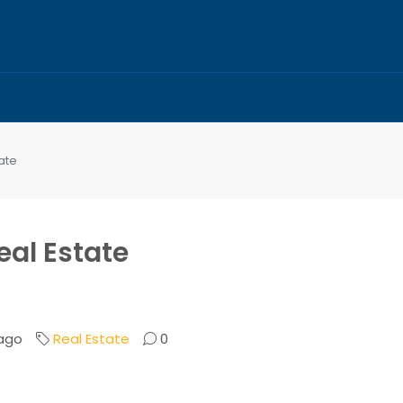
ate
eal Estate
 ago
Real Estate
0