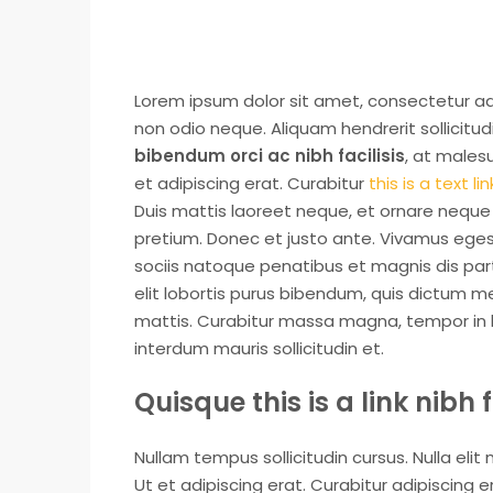
Lorem ipsum dolor sit amet, consectetur adip
non odio neque. Aliquam hendrerit sollicitu
bibendum orci ac nibh facilisis
, at males
et adipiscing erat. Curabitur
this is a text lin
Duis mattis laoreet neque, et ornare neque s
pretium. Donec et justo ante. Vivamus ege
sociis natoque penatibus et magnis dis part
elit lobortis purus bibendum, quis dictum me
mattis. Curabitur massa magna, tempor in bla
interdum mauris sollicitudin et.
Quisque this is a link nibh
Nullam tempus sollicitudin cursus. Nulla elit
Ut et adipiscing erat. Curabitur adipiscing