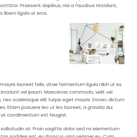
rttitor. Praesent dapibus, nisi a faucibus tincidunt,
libero ligula ut eros.
mauris laoreet felis, vitae fermentum ligula nibh ut ex.
tincidunt vel ipsum. Maecenas commodo, velit vel
nec scelerisque elit turpis eget mauris. Donec dictum
les. Etiam posuere leo ut leo laoreet, a gravida dui
lis, at condimentum est feugiat.
ollicitudin at. Proin sagittis dolor sed mi elementum
stas sodales est, eu rhoncus urna semper eu. Cum