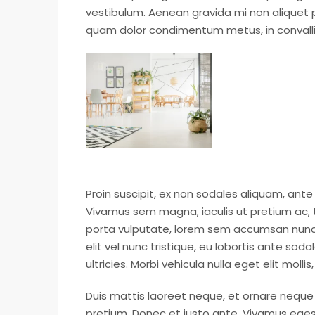
vestibulum. Aenean gravida mi non aliquet po
quam dolor condimentum metus, in convallis 
Proin suscipit, ex non sodales aliquam, ante 
Vivamus sem magna, iaculis ut pretium ac, 
porta vulputate, lorem sem accumsan nunc, 
elit vel nunc tristique, eu lobortis ante soda
ultricies. Morbi vehicula nulla eget elit mol
Duis mattis laoreet neque, et ornare neque s
pretium. Donec et justo ante. Vivamus ege